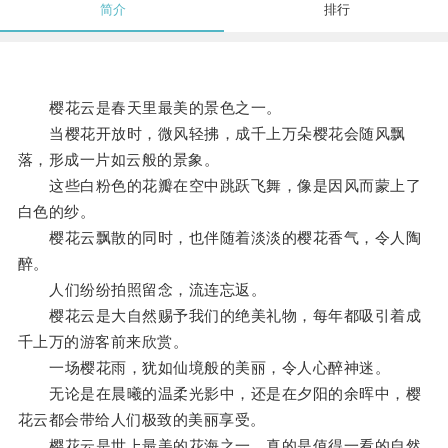
简介
排行
樱花云是春天里最美的景色之一。
当樱花开放时，微风轻拂，成千上万朵樱花会随风飘
落，形成一片如云般的景象。
这些白粉色的花瓣在空中跳跃飞舞，像是因风而蒙上了
白色的纱。
樱花云飘散的同时，也伴随着淡淡的樱花香气，令人陶
醉。
人们纷纷拍照留念，流连忘返。
樱花云是大自然赐予我们的绝美礼物，每年都吸引着成
千上万的游客前来欣赏。
一场樱花雨，犹如仙境般的美丽，令人心醉神迷。
无论是在晨曦的温柔光影中，还是在夕阳的余晖中，樱
花云都会带给人们极致的美丽享受。
樱花云是世上最美的花海之一，真的是值得一看的自然