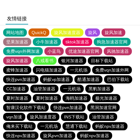
友情链接
网站地图
QuickQ
旋风加速度器
旋风
旋风加速
坚果加速器
小牛加速器
tiktok加速器
狗急加速器官网
免费vqn外网加速
小蓝鸟
优途加速器官网
风驰加速器
旋风加速器
八戒看书
银河加速器
目标下载站
蜜蜂加速器
闪电猫加速器
一元机场
免费vqn加速外网
快连pvn加速器
蚂蚁vp加速器
酷通加速器
巴伯下载站
CC加速器
油管加速器
一元机场
黑豹加速器
夏时加速器
夏时加速器
海鸥加速器
极光加速器
智康汉化软件下载站
快连pvn加速器
黑洞加速官网
vqn加速
旋风加速度器
INS下载站
油管加速器
俺来买下载站
一元机场
慧通下载站
蚂蚁npv加速器
快连npv加速器
旋风pvn加速器
蚂蚁npv加速器