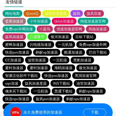
友情链接
网站地图
QuickQ
旋风加速度器
旋风
旋风加速
坚果加速器
小牛加速器
tiktok加速器
狗急加速器官网
免费vqn外网加速
小蓝鸟
优途加速器官网
风驰加速器
旋风加速器
八戒看书
银河加速器
目标下载站
蜜蜂加速器
闪电猫加速器
一元机场
免费vqn加速外网
快连pvn加速器
蚂蚁vp加速器
酷通加速器
巴伯下载站
CC加速器
油管加速器
一元机场
黑豹加速器
夏时加速器
夏时加速器
海鸥加速器
极光加速器
智康汉化软件下载站
快连pvn加速器
黑洞加速官网
vqn加速
旋风加速度器
INS下载站
油管加速器
俺来买下载站
一元机场
慧通下载站
蚂蚁npv加速器
快连npv加速器
旋风pvn加速器
蚂蚁npv加速器
一元机场
旋风pvn加速器
永久免费使用的加速器
下载