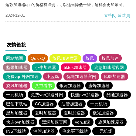
这款加速器app的价格有点贵，可以适当降低一些，这样会更加亲民。
2024-12-31
支持
[0]
反对
[0]
友情链接
网站地图
QuickQ
旋风加速度器
旋风
旋风加速
坚果加速器
小牛加速器
tiktok加速器
狗急加速器官网
免费vqn外网加速
小蓝鸟
优途加速器官网
风驰加速器
旋风加速器
八戒看书
银河加速器
蜜蜂加速器
一元机场
免费vqn加速外网
快连pvn加速器
酷通加速器
巴伯下载站
CC加速器
油管加速器
一元机场
黑豹加速器
夏时加速器
夏时加速器
极光加速器
快连pvn加速器
黑洞加速官网
vqn加速
旋风加速度器
INS下载站
油管加速器
俺来买下载站
一元机场