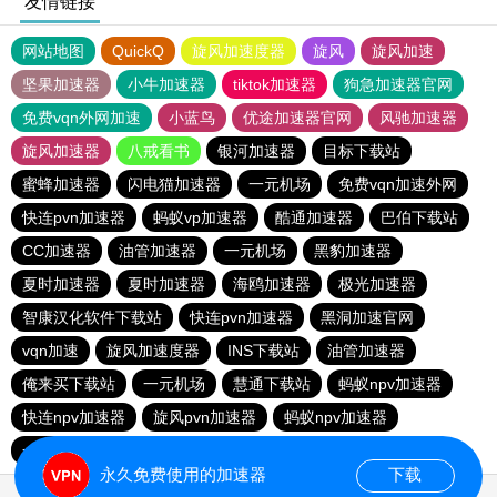
友情链接
网站地图
QuickQ
旋风加速度器
旋风
旋风加速
坚果加速器
小牛加速器
tiktok加速器
狗急加速器官网
免费vqn外网加速
小蓝鸟
优途加速器官网
风驰加速器
旋风加速器
八戒看书
银河加速器
目标下载站
蜜蜂加速器
闪电猫加速器
一元机场
免费vqn加速外网
快连pvn加速器
蚂蚁vp加速器
酷通加速器
巴伯下载站
CC加速器
油管加速器
一元机场
黑豹加速器
夏时加速器
夏时加速器
海鸥加速器
极光加速器
智康汉化软件下载站
快连pvn加速器
黑洞加速官网
vqn加速
旋风加速度器
INS下载站
油管加速器
俺来买下载站
一元机场
慧通下载站
蚂蚁npv加速器
快连npv加速器
旋风pvn加速器
蚂蚁npv加速器
一元机场
旋风pvn加速器
永久免费使用的加速器
下载