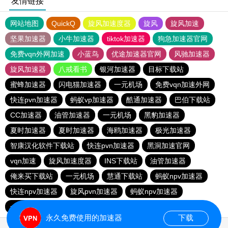
友情链接
网站地图
QuickQ
旋风加速度器
旋风
旋风加速
坚果加速器
小牛加速器
tiktok加速器
狗急加速器官网
免费vqn外网加速
小蓝鸟
优途加速器官网
风驰加速器
旋风加速器
八戒看书
银河加速器
目标下载站
蜜蜂加速器
闪电猫加速器
一元机场
免费vqn加速外网
快连pvn加速器
蚂蚁vp加速器
酷通加速器
巴伯下载站
CC加速器
油管加速器
一元机场
黑豹加速器
夏时加速器
夏时加速器
海鸥加速器
极光加速器
智康汉化软件下载站
快连pvn加速器
黑洞加速官网
vqn加速
旋风加速度器
INS下载站
油管加速器
俺来买下载站
一元机场
慧通下载站
蚂蚁npv加速器
快连npv加速器
旋风pvn加速器
蚂蚁npv加速器
一元机场
旋风pvn加速器
永久免费使用的加速器
下载