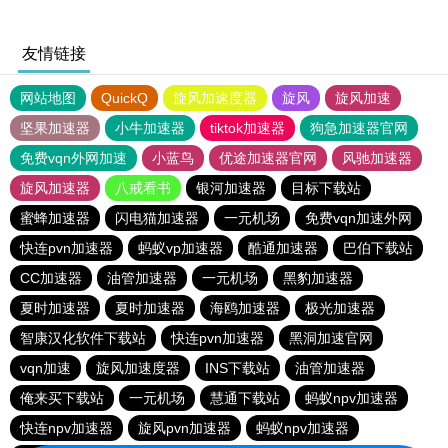
友情链接
网站地图
QuickQ
旋风加速度器
旋风
旋风加速
坚果加速器
小牛加速器
tiktok加速器
狗急加速器官网
免费vqn外网加速
小蓝鸟
优途加速器官网
风驰加速器
旋风加速器
八戒看书
银河加速器
目标下载站
蜜蜂加速器
闪电猫加速器
一元机场
免费vqn加速外网
快连pvn加速器
蚂蚁vp加速器
酷通加速器
巴伯下载站
CC加速器
油管加速器
一元机场
黑豹加速器
夏时加速器
夏时加速器
海鸥加速器
极光加速器
智康汉化软件下载站
快连pvn加速器
黑洞加速官网
vqn加速
旋风加速度器
INS下载站
油管加速器
俺来买下载站
一元机场
慧通下载站
蚂蚁npv加速器
快连npv加速器
旋风pvn加速器
蚂蚁npv加速器